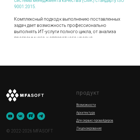
системы менеджмента качества (СМК) стандарту ISO
9001:2015.
Комплексный подход к выполнению поставленных
задач дает возможность профессионально
выполнять ИТ-услуги полного цикла, от анализа
программного и аппаратного уровня
инфраструктуры до ее модернизации и
масштабирования; от поставки аппаратных
компонентов до развертывания частных ЦОДов.
Узнать больше
продукт
Возможности
Архитектура
Для сервис-провайдеров
Лицензирование
© 2022-2026 MFASOFT