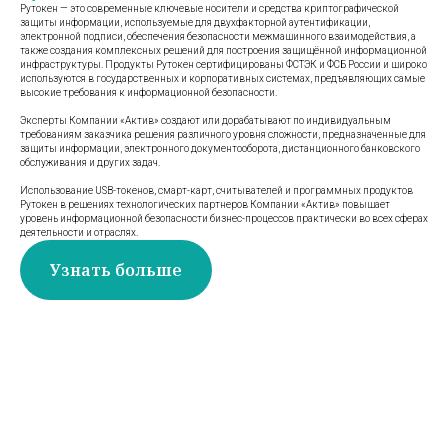
Рутокен — это современные ключевые носители и средства криптографической
защиты информации, используемые для двухфакторной аутентификации,
электронной подписи, обеспечения безопасности межмашинного взаимодействия, а
также создания комплексных решений для построения защищённой информационной
инфраструктуры. Продукты Рутокен сертифицированы ФСТЭК и ФСБ России и широко
используются в государственных и корпоративных системах, предъявляющих самые
высокие требования к информационной безопасности.
Эксперты Компании «Актив» создают или дорабатывают по индивидуальным
требованиям заказчика решения различного уровня сложности, предназначенные для
защиты информации, электронного документооборота, дистанционного банковского
обслуживания и других задач.
Использование USB-токенов, смарт-карт, считывателей и программных продуктов
Рутокен в решениях технологических партнеров Компании «Актив» повышает
уровень информационной безопасности бизнес-процессов практически во всех сферах
деятельности и отраслях.
Узнать больше