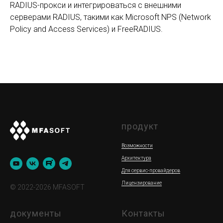
RADIUS-прокси и интегрироваться с внешними
серверами RADIUS, такими как Microsoft NPS (Network
Policy and Access Services) и FreeRADIUS.
продукт
Возможности
Архитектура
Для сервис-провайдеров
Лицензирование
© 2022-2026 MFASOFT
документы
Контакты