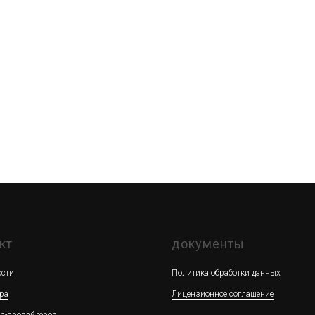
кт
документы
сти
Политика обработки данных
ра
Лицензионное соглашение
ис-провайдеров