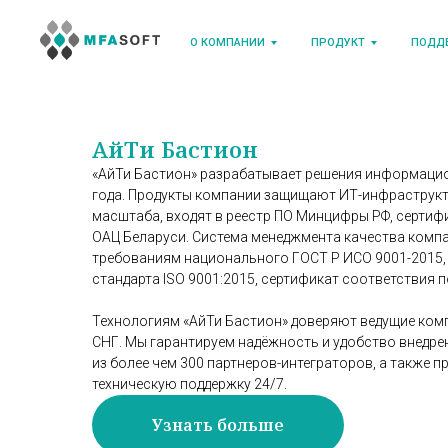
О КОМПАНИИ
ПРОДУКТ
ПОДД
АйТи Бастион
«АйТи Бастион» разрабатывает решения информацио
года. Продукты компании защищают ИТ-инфраструк
масштаба, входят в реестр ПО Минцифры РФ, серти
ОАЦ Беларуси. Система менеджмента качества комп
требованиям национального ГОСТ Р ИСО 9001-2015,
стандарта ISO 9001:2015, сертификат соответствия п
Технологиям «АйТи Бастион» доверяют ведущие комп
СНГ. Мы гарантируем надёжность и удобство внедре
из более чем 300 партнеров-интеграторов, а также
техническую поддержку 24/7.
Узнать больше