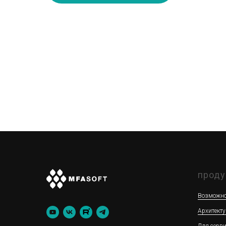
проду
Возможно
Архитекту
Для серв