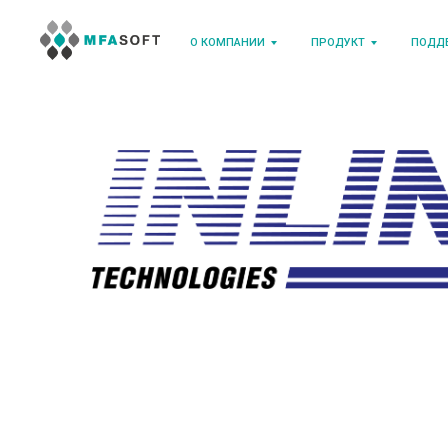
О КОМПАНИИ
ПРОДУКТ
ПОДД
а
ого
ий и
ния