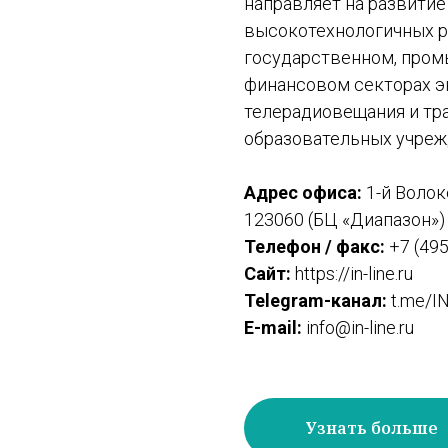
направляет на развити
высокотехнологичных ре
государственном, пром
финансовом секторах э
телерадиовещания и тра
образовательных учреж
Адрес офиса:
1-й Волок
123060 (БЦ «Диапазон»)
Телефон / факс:
+7 (495
Сайт:
https://in-line.ru
Telegram-канал:
t.me/I
E-mail:
info@in-line.ru
Узнать больше